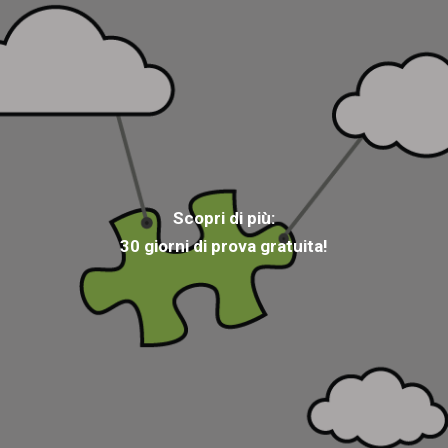
Scopri di più:
30 giorni di prova gratuita!