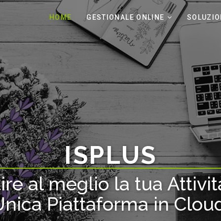
HOME
GESTIONALE ONLINE
SOLUZIO
ISPLUS
ire al meglio la tua Attivi
nica Piattaforma in Clou