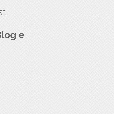
ti
log e