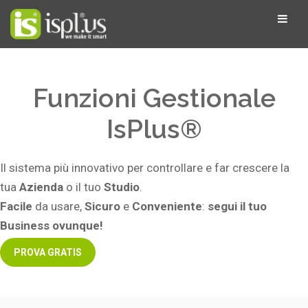
Funzioni Gestionale
IsPlus®
Il sistema più innovativo per controllare
e far crescere la
tua
A
zienda
o il tuo
St
udio
.
Facile
da usare,
S
icuro
e
C
onveniente
:
s
egui il tuo
Business ovunque!
PROVA GRATIS